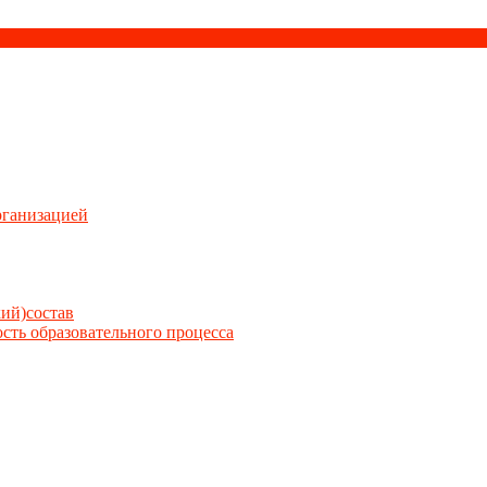
рганизацией
кий)состав
сть образовательного процесса