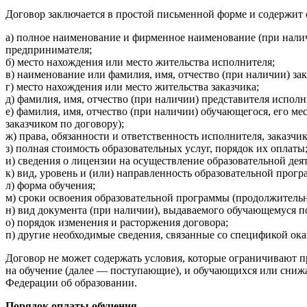
Договор заключается в простой письменной форме и содержит
а) полное наименование и фирменное наименование (при нали
предпринимателя;
б) место нахождения или место жительства исполнителя;
в) наименование или фамилия, имя, отчество (при наличии) зак
г) место нахождения или место жительства заказчика;
д) фамилия, имя, отчество (при наличии) представителя исполн
е) фамилия, имя, отчество (при наличии) обучающегося, его ме
заказчиком по договору);
ж) права, обязанности и ответственность исполнителя, заказчи
з) полная стоимость образовательных услуг, порядок их оплаты
и) сведения о лицензии на осуществление образовательной дея
к) вид, уровень и (или) направленность образовательной прог
л) форма обучения;
м) сроки освоения образовательной программы (продолжительн
н) вид документа (при наличии), выдаваемого обучающемуся п
о) порядок изменения и расторжения договора;
п) другие необходимые сведения, связанные со спецификой ок
Договор не может содержать условия, которые ограничивают п
на обучение (далее — поступающие), и обучающихся или сниж
Федерации об образовании.
Порядок оплаты обучения