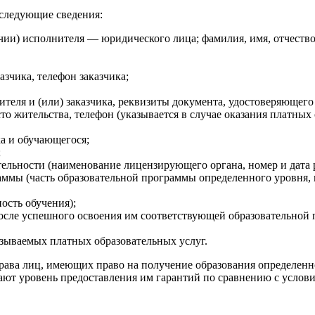
 следующие сведения:
чии) исполнителя — юридического лица; фамилия, имя, отчеств
азчика, телефон заказчика;
ителя и (или) заказчика, реквизиты документа, удостоверяющего
сто жительства, телефон (указывается в случае оказания платны
ка и обучающегося;
;
тельности (наименование лицензирующего органа, номер и дата 
раммы (часть образовательной программы определенного уровня, 
ость обучения);
осле успешного освоения им соответствующей образовательной 
азываемых платных образовательных услуг.
рава лиц, имеющих право на получение образования определенн
ают уровень предоставления им гарантий по сравнению с услов